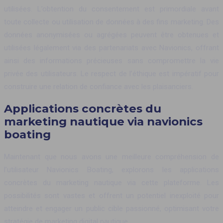
utilisées. L’obtention du consentement est primordiale avant
toute collecte ou utilisation de données à des fins marketing. Des
données anonymisées ou agrégées peuvent être obtenues et
utilisées légalement via des partenariats avec Navionics, offrant
ainsi des informations précieuses sans compromettre la vie
privée des utilisateurs. Le respect de l’éthique est impératif pour
construire une relation de confiance avec les plaisanciers.
Applications concrètes du
marketing nautique via navionics
boating
Maintenant que nous avons une meilleure compréhension de
l’utilisateur Navionics Boating, explorons les applications
concrètes du marketing nautique via cette plateforme. Les
possibilités sont vastes et offrent un potentiel inexploité pour
atteindre et engager un public cible passionné, optimisant votre
stratégie de marketing digital nautique.