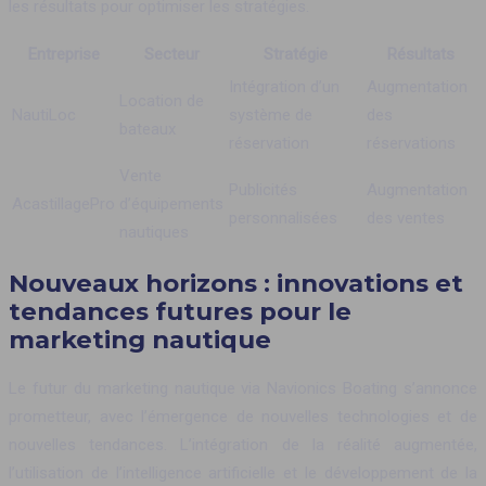
les résultats pour optimiser les stratégies.
Entreprise
Secteur
Stratégie
Résultats
Intégration d’un
Augmentation
Location de
NautiLoc
système de
des
bateaux
réservation
réservations
Vente
Publicités
Augmentation
AcastillagePro
d’équipements
personnalisées
des ventes
nautiques
Nouveaux horizons : innovations et
tendances futures pour le
marketing nautique
Le futur du marketing nautique via Navionics Boating s’annonce
prometteur, avec l’émergence de nouvelles technologies et de
nouvelles tendances. L’intégration de la réalité augmentée,
l’utilisation de l’intelligence artificielle et le développement de la