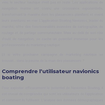
vies, le secteur nautique n’est pas en reste. Les applications de
navigation marine ont connu une croissance exponentielle,
transformant la manière dont les plaisanciers planifient et vivent
leurs aventures en mer. L’application Boating Navionics, leader du
marché, offre des fonctionnalités avancées de cartographie, de
routage et de partage communautaire. Mais au-delà de son rôle
d’outil de navigation, se cache un potentiel immense pour les
professionnels du marketing nautique.
Et si votre prochaine campagne de marketing nautique se
trouvait… dans la paume de la main des plaisanciers ?
Comprendre l’utilisateur navionics
boating
Pour exploiter efficacement le potentiel de Navionics Boating, il
est crucial de comprendre qui sont les utilisateurs de l’application
et comment ils l’utilisent. L’analyse des données démographiques