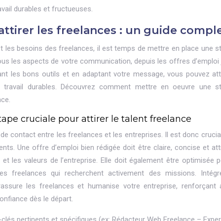
vail durables et fructueuses.
ttirer les freelances : un guide compl
 les besoins des freelances, il est temps de mettre en place une st
tous les aspects de votre communication, depuis les offres d’emploi 
nt les bons outils et en adaptant votre message, vous pouvez atti
de travail durables. Découvrez comment mettre en oeuvre une st
nce.
tape cruciale pour attirer le talent freelance
e contact entre les freelances et les entreprises. Il est donc crucia
ents. Une offre d’emploi bien rédigée doit être claire, concise et att
t les valeurs de l’entreprise. Elle doit également être optimisée p
 les freelances qui recherchent activement des missions. Intég
rassure les freelances et humanise votre entreprise, renforçant a
onfiance dès le départ.
-clés pertinents et spécifiques (ex: Rédacteur Web Freelance – Exper