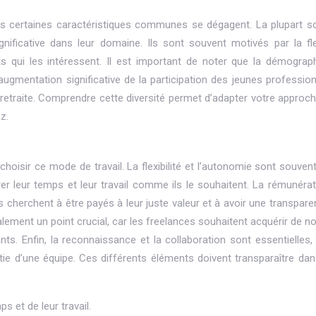
ais certaines caractéristiques communes se dégagent. La plupart s
nificative dans leur domaine. Ils sont souvent motivés par la flexi
jets qui les intéressent. Il est important de noter que la démograp
ugmentation significative de la participation des jeunes profession
 retraite. Comprendre cette diversité permet d’adapter votre approch
z.
choisir ce mode de travail. La flexibilité et l’autonomie sont souven
er leur temps et leur travail comme ils le souhaitent. La rémunérat
 cherchent à être payés à leur juste valeur et à avoir une transpare
lement un point crucial, car les freelances souhaitent acquérir de n
ts. Enfin, la reconnaissance et la collaboration sont essentielles, 
rtie d’une équipe. Ces différents éléments doivent transparaître dan
s et de leur travail.