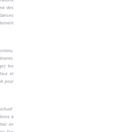
rations
mme des
ndances
utement
ontenu.
tinents.
gez les
teur et
ok pour
clusif.
tions à
tter en