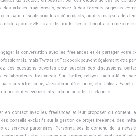
ctualités du secteur, en passant par des études de cas de collabo
us des articles traditionnels, pensez à des formats originaux co
’optimisation fiscale pour les indépendants, ou des analyses des te
os articles pour le SEO avec des mots-clés pertinents comme « recr
ngager la conversation avec les freelances et de partager votre c
s professionnels, mais Twitter et Facebook peuvent également être per
osez des questions ouvertes pour susciter des discussions, parta
 collaborateurs freelances. Sur Twitter, relayez l’actualité du sec
s hashtags #freelance, #recrutementfreelance, etc. Utilisez Facebo
organiser des événements en ligne pour les freelances.
er en contact avec les freelances et leur proposer du contenu ex
es conseils exclusifs sur la gestion de projet freelance, des invita
s et services partenaires. Personnalisez le contenu de la newsle