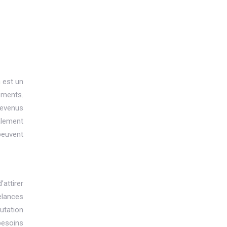
 est un
ements.
revenus
alement
peuvent
’attirer
eelances
utation
besoins