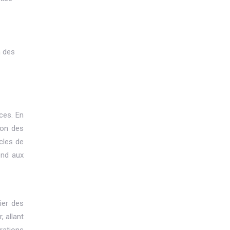
n des
ces. En
ion des
cles de
ond aux
ier des
, allant