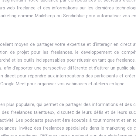
en segmentant votre audience par compétences et secteurs d’activi
rs web freelance et des informations sur les dernières technolog
l marketing comme Mailchimp ou Sendinblue pour automatiser vos en
cellent moyen de partager votre expertise et d’interagir en direct a
stion de projet pour les freelances, le développement de compé
hé et les outils indispensables pour réussir en tant que freelance. 
afin d’apporter une perspective différente et d’attirer un public plu
direct pour répondre aux interrogations des participants et créer 
oogle Meet pour organiser vos webinaires et ateliers en ligne.
n plus populaire, qui permet de partager des informations et des c
 des freelances talentueux, discutez de leurs défis et de leurs suc
activité. Les podcasts peuvent être écoutés à tout moment et en tou
reelances. Invitez des freelances spécialisés dans le marketing de 