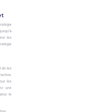
et
ratégie
jusqu’à
rer les
ratégie
l de les
ractive,
our les
rez une
insi le
tise