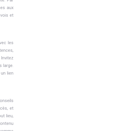
té. Par
ies aux
vois et
vec les
tences,
Invitez
s large.
un lien
onseils
cès, et
t lieu,
contenu