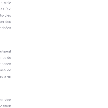
c cible
ues (ex:
ts-clés
ion des
enchées
ertinent
nence de
omesses
rmes de
tes à en
service
position