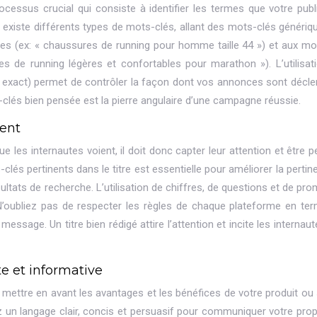
essus crucial qui consiste à identifier les termes que votre publi
Il existe différents types de mots-clés, allant des mots-clés génériq
es (ex: « chaussures de running pour homme taille 44 ») et aux mo
s de running légères et confortables pour marathon »). L’utilisat
, exact) permet de contrôler la façon dont vos annonces sont décl
-clés bien pensée est la pierre angulaire d’une campagne réussie.
nent
 les internautes voient, il doit donc capter leur attention et être p
-clés pertinents dans le titre est essentielle pour améliorer la perti
ltats de recherche. L’utilisation de chiffres, de questions et de pr
. N’oubliez pas de respecter les règles de chaque plateforme en te
essage. Un titre bien rédigé attire l’attention et incite les internau
e et informative
 mettre en avant les avantages et les bénéfices de votre produit ou 
sez un langage clair, concis et persuasif pour communiquer votre pro