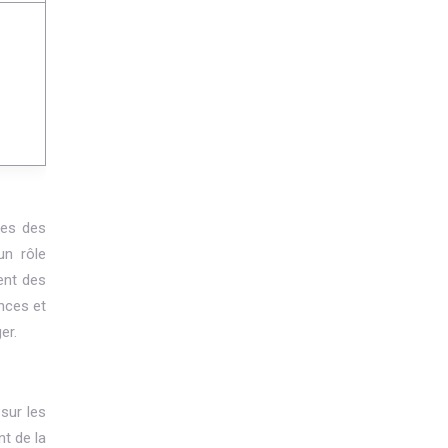
tes des
un rôle
ent des
nces et
er.
sur les
t de la