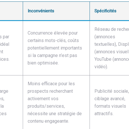
Inconvénients
Spécificités
Réseau de reche
Concurrence élevée pour
s par
(annonces
certains mots-clés, coûts
idéal
textuelles), Disp
potentiellement importants
nt
(annonces visuell
si la campagne n’est pas
ices.
YouTube (annonc
bien optimisée.
vidéo).
Moins efficace pour les
large
prospects recherchant
Publicité sociale,
es,
activement vos
ciblage avancé,
la
produits/services,
formats visuels
nces
nécessite une stratégie de
attractifs.
contenu engageante.