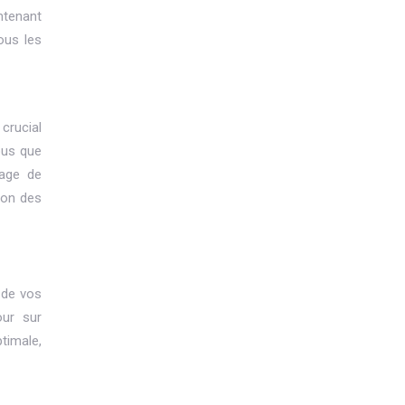
intenant
ous les
 crucial
ous que
page de
ion des
 de vos
our sur
timale,