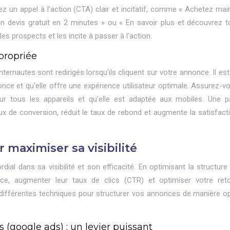
grez un appel à l’action (CTA) clair et incitatif, comme « Achetez ma
n devis gratuit en 2 minutes » ou « En savoir plus et découvrez t
es prospects et les incite à passer à l’action.
propriée
nternautes sont redirigés lorsqu’ils cliquent sur votre annonce. Il est
once et qu’elle offre une expérience utilisateur optimale. Assurez-v
ur tous les appareils et qu’elle est adaptée aux mobiles. Une 
aux de conversion, réduit le taux de rebond et augmente la satisfact
maximiser sa visibilité
ial dans sa visibilité et son efficacité. En optimisant la structure
ce, augmenter leur taux de clics (CTR) et optimiser votre ret
s différentes techniques pour structurer vos annonces de manière op
 (google ads) : un levier puissant