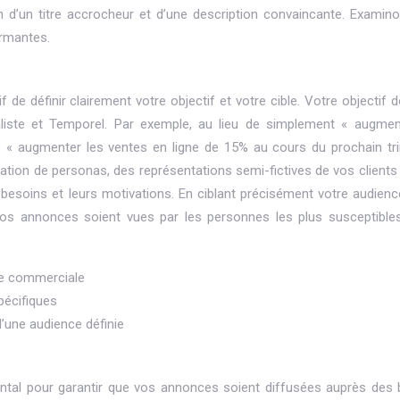
tion d’un titre accrocheur et d’une description convaincante. Examin
rmantes.
 de définir clairement votre objectif et votre cible. Votre objectif d
aliste et Temporel. Par exemple, au lieu de simplement « augmen
e « augmenter les ventes en ligne de 15% au cours du prochain tr
ation de personas, des représentations semi-fictives de vos clients 
besoins et leurs motivations. En ciblant précisément votre audienc
s annonces soient vues par les personnes les plus susceptibles
ipe commerciale
pécifiques
d’une audience définie
tal pour garantir que vos annonces soient diffusées auprès des