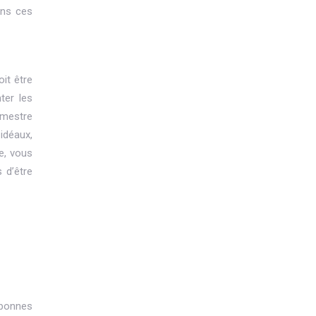
ons ces
oit être
ter les
imestre
idéaux,
e, vous
 d’être
 bonnes