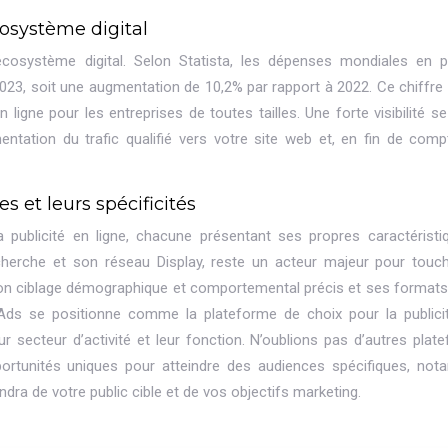
cosystème digital
’écosystème digital. Selon Statista, les dépenses mondiales en pu
 2023, soit une augmentation de 10,2% par rapport à 2022. Ce chiffre
 ligne pour les entreprises de toutes tailles. Une forte visibilité se
ntation du trafic qualifié vers votre site web et, en fin de comp
s et leurs spécificités
 publicité en ligne, chacune présentant ses propres caractéristi
herche et son réseau Display, reste un acteur majeur pour touc
son ciblage démographique et comportemental précis et ses formats 
In Ads se positionne comme la plateforme de choix pour la publici
r secteur d’activité et leur fonction. N’oublions pas d’autres plat
ortunités uniques pour atteindre des audiences spécifiques, no
dra de votre public cible et de vos objectifs marketing.