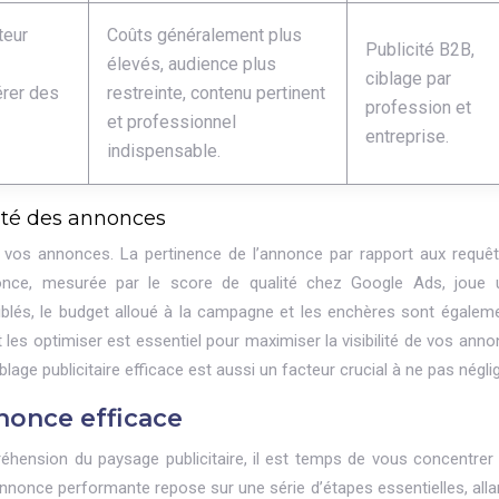
teur
Coûts généralement plus
Publicité B2B,
élevés, audience plus
ciblage par
érer des
restreinte, contenu pertinent
profession et
et professionnel
entreprise.
indispensable.
ilité des annonces
é de vos annonces. La pertinence de l’annonce par rapport aux requê
annonce, mesurée par le score de qualité chez Google Ads, joue 
iblés, le budget alloué à la campagne et les enchères sont égalem
es optimiser est essentiel pour maximiser la visibilité de vos anno
lage publicitaire efficace est aussi un facteur crucial à ne pas néglig
once efficace
ension du paysage publicitaire, il est temps de vous concentrer 
nnonce performante repose sur une série d’étapes essentielles, allan